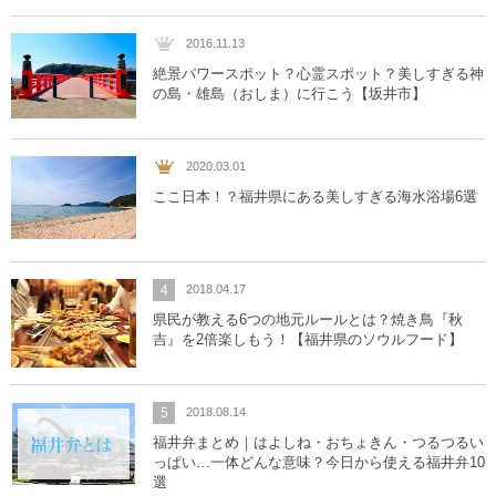
産業・ものづくり
おおい町
2016.11.13
絶景パワースポット？心霊スポット？美しすぎる神
体験施設・体験プラン
大野市
の島・雄島（おしま）に行こう【坂井市】
歴史
小浜市
2020.03.01
生活・地元ネタ
勝山市
ここ日本！？福井県にある美しすぎる海水浴場6選
交通情報
坂井市
4
2018.04.17
その他
鯖江市
県民が教える6つの地元ルールとは？焼き鳥『秋
吉』を2倍楽しもう！【福井県のソウルフード】
高浜町
敦賀市
5
2018.08.14
福井弁まとめ｜はよしね・おちょきん・つるつるい
南越前町
っぱい…一体どんな意味？今日から使える福井弁10
選