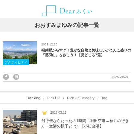
ALLIANCE MEDIA
CATEGORY
CONTACT
ABOUT
NEWS
AREA
おおすみまゆみの記事一覧
グルメ
福井県
Dearふくいとは
お知らせ
ことりっぷ
お問い合わせ・取材依頼・情報提供などはこちらから
2023.12.20
観光スポット
福井市
Dearふくいへの広告掲載について
SmartNews
福井駅からすぐ！豊かな自然と美味しいがてんこ盛りの
『足羽山』を歩こう！【見どころ7選】
アクティビティ
レジャー・アクティビティ
あわら市
プライバシーポリシー
Yahoo!ライフマガジン
4925 views
自然・風景
池田町
イベント
永平寺町
Ranking
Pick UP
Pick UpCategory
Tag
宿泊
越前市
2017.03.15
飛行機ならたったの1時間！羽田空港↔︎福井の行き
お土産
越前町
方・空港の様子とは？【小松空港】