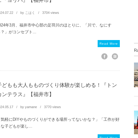
ェ『ヨリバ』【福井市】
24.07.22
by
こはく
3704 views
2024年3月、福井市中心部の足羽川のほとりに、「川で、なにす
？」がコンセプト...
Read More
R
子どもも大人もものづくり体験が楽しめる！『トン
カンテラス』【福井市】
24.05.17
by
yamane
3770 views
「気軽にDIYやものづくりができる場所ってないかな？」「工作が好
な子どもが楽し...
Read More