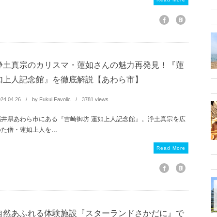
浄土真宗のカリスマ・蓮如さんの魅力再発見！『蓮
如上人記念館』を徹底解説【あわら市】
24.04.26
by
Fukui Favolic
3781 views
福井県あわら市にある『吉崎御坊 蓮如上人記念館』。浄土真宗を広
た僧・蓮如上人を...
Read More
自然あふれる体験施設『スターランドさかだに』で