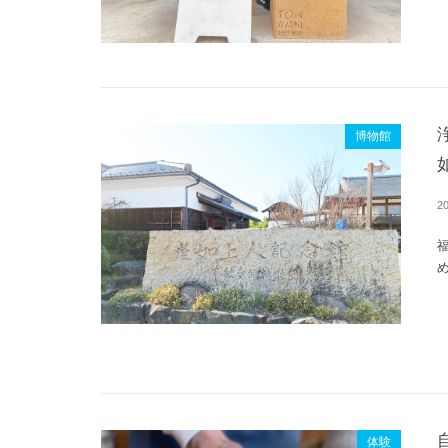
博物館
20
め
体験