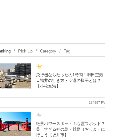
anking
Pick Up
Category
Tag
飛行機ならたったの1時間！羽田空港
↔︎福井の行き方・空港の様子とは？
【小松空港】
184597 PV
絶景パワースポット？心霊スポット？
美しすぎる神の島・雄島（おしま）に
行こう【坂井市】