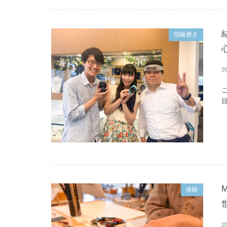
指輪磨き
20
目
体験
20