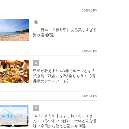
156866 PV
ここ日本！？福井県にある美しすぎる
海水浴場6選
148540 PV
4
県民が教える6つの地元ルールとは？
焼き鳥『秋吉』を2倍楽しもう！【福
井県のソウルフード】
140104 PV
5
福井弁まとめ｜はよしね・おちょき
ん・つるつるいっぱい…一体どんな意
味？今日から使える福井弁10選