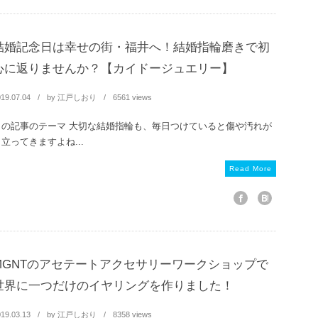
結婚記念日は幸せの街・福井へ！結婚指輪磨きで初
心に返りませんか？【カイドージュエリー】
19.07.04
by
江戸しおり
6561 views
この記事のテーマ 大切な結婚指輪も、毎日つけていると傷や汚れが
立ってきますよね...
Read More
MGNTのアセテートアクセサリーワークショップで
世界に一つだけのイヤリングを作りました！
19.03.13
by
江戸しおり
8358 views