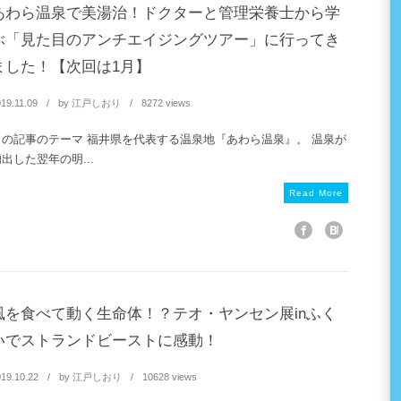
あわら温泉で美湯治！ドクターと管理栄養士から学
ぶ「見た目のアンチエイジングツアー」に行ってき
ました！【次回は1月】
19.11.09
by
江戸しおり
8272 views
この記事のテーマ 福井県を代表する温泉地『あわら温泉』。 温泉が
出した翌年の明...
Read More
風を食べて動く生命体！？テオ・ヤンセン展inふく
いでストランドビーストに感動！
19.10.22
by
江戸しおり
10628 views