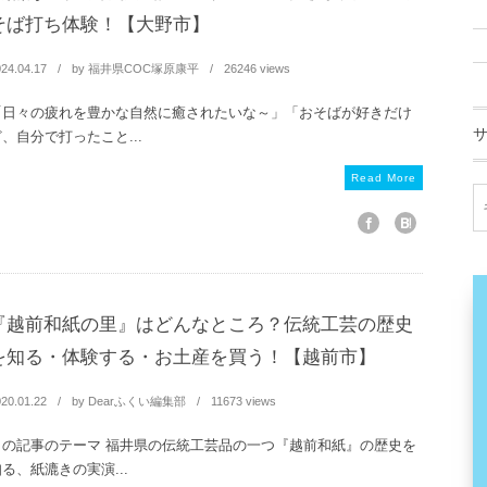
そば打ち体験！【大野市】
24.04.17
by
福井県COC塚原康平
26246 views
「日々の疲れを豊かな自然に癒されたいな～」「おそばが好きだけ
、自分で打ったこと...
Read More
『越前和紙の里』はどんなところ？伝統工芸の歴史
を知る・体験する・お土産を買う！【越前市】
20.01.22
by
Dearふくい編集部
11673 views
この記事のテーマ 福井県の伝統工芸品の一つ『越前和紙』の歴史を
る、紙漉きの実演...