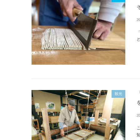
20
ど
観光
20
知