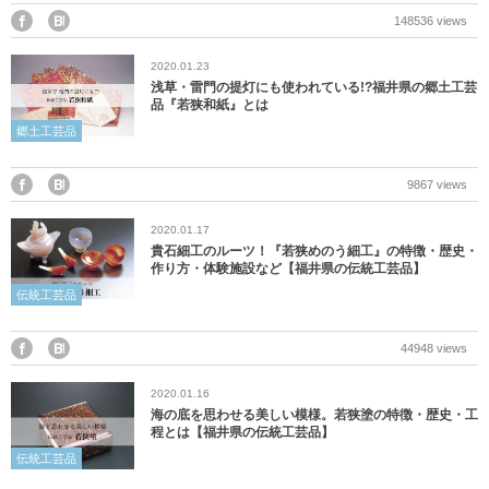
美浜町
148536 views
2020.01.23
若狭町
浅草・雷門の提灯にも使われている!?福井県の郷土工芸
品『若狭和紙』とは
福井県外
郷土工芸品
9867 views
2020.01.17
貴石細工のルーツ！『若狭めのう細工』の特徴・歴史・
作り方・体験施設など【福井県の伝統工芸品】
伝統工芸品
44948 views
2020.01.16
海の底を思わせる美しい模様。若狭塗の特徴・歴史・工
程とは【福井県の伝統工芸品】
伝統工芸品