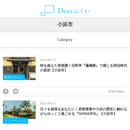
ALLIANCE MEDIA
CATEGORY
CONTACT
ABOUT
NEWS
AREA
小浜市
グルメ
福井県
Dearふくいとは
お知らせ
ことりっぷ
お問い合わせ・取材依頼・情報提供などはこちらから
Category
観光スポット
福井市
Dearふくいへの広告掲載について
SmartNews
2023.08.17
レジャー・アクティビティ
あわら市
プライバシーポリシー
Yahoo!ライフマガジン
時を超えた美意識！旧料亭『蓬嶋楼』で感じる明治時代
の息吹【小浜市】
自然・風景
池田町
観光スポット
イベント
永平寺町
4749 views
2023.06.27
宿泊
越前市
日々を頑張るあなたに！若狭塗箸や小浜の歴史に触れな
がらゆっくり過ごせる『GOSHOEN』【小浜市】
お土産
越前町
リノベーション