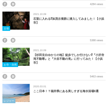
産業・ものづくり
おおい町
4284 views
2021.10.09
体験施設・体験プラン
大野市
石室に入れる⁉加茂古墳群に潜入してみました！【小浜
市】
歴史
小浜市
古墳
生活・地元ネタ
勝山市
5388 views
2021.10.09
交通情報
坂井市
【杉田玄白ゆかりの地】徒歩でしか行けない⁉『小沢寺
滝不動尊』と『大谷不動の滝』に行ってみた！【小浜
市】
その他
鯖江市
お寺・自然
高浜町
5463 views
2020.03.01
敦賀市
ここ日本！？福井県にある美しすぎる海水浴場6選
南越前町
レジャー