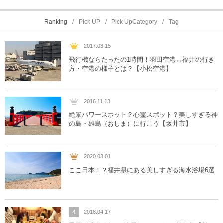
Ranking
Pick UP
Pick UpCategory
Tag
2017.03.15
飛行機ならたったの1時間！羽田空港↔︎福井の行き
方・空港の様子とは？【小松空港】
2016.11.13
絶景パワースポット？心霊スポット？美しすぎる神
の島・雄島（おしま）に行こう【坂井市】
2020.03.01
ここ日本！？福井県にある美しすぎる海水浴場6選
4
2018.04.17