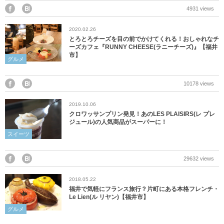
産業・ものづくり
おおい町
4931 views
2020.02.26
体験施設・体験プラン
大野市
とろとろチーズを目の前でかけてくれる！おしゃれなチ
ーズカフェ『RUNNY CHEESE(ラニーチーズ)』【福井
市】
歴史
小浜市
グルメ
生活・地元ネタ
勝山市
10178 views
2019.10.06
交通情報
坂井市
クロワッサンプリン発見！あのLES PLAISIRS(レ プレ
ジュール)の人気商品がスーパーに！
その他
鯖江市
スイーツ
高浜町
29632 views
2018.05.22
敦賀市
福井で気軽にフランス旅行？片町にある本格フレンチ・
Le Lien(ル リヤン)【福井市】
南越前町
グルメ