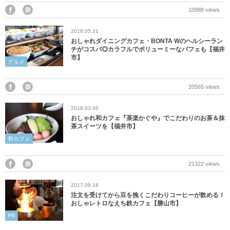
美浜町
10988 views
2018.05.21
若狭町
おしゃれダイニングカフェ・BONTA Wのヘルシーラン
チがコスパ◎カラフルでボリューミーなパフェも【福井
市】
福井県外
グルメ
20565 views
2018.03.05
おしゃれ和カフェ『茶楽かぐや』でこだわりのお茶＆抹
茶スイーツを【福井市】
和カフェ
21322 views
2017.09.18
注文を受けてから豆を挽くこだわりコーヒーが飲める！
おしゃレトロなえち鉄カフェ【勝山市】
PR