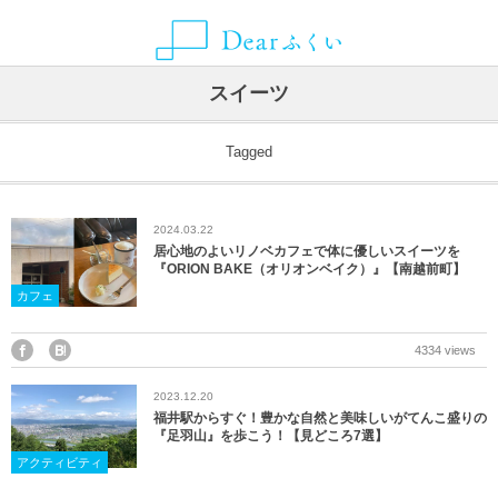
ALLIANCE MEDIA
CATEGORY
CONTACT
ABOUT
NEWS
AREA
スイーツ
グルメ
福井県
Dearふくいとは
お知らせ
ことりっぷ
お問い合わせ・取材依頼・情報提供などはこちらから
Tagged
観光スポット
福井市
Dearふくいへの広告掲載について
SmartNews
2024.03.22
レジャー・アクティビティ
あわら市
プライバシーポリシー
Yahoo!ライフマガジン
居心地のよいリノベカフェで体に優しいスイーツを
『ORION BAKE（オリオンベイク）』【南越前町】
自然・風景
池田町
カフェ
イベント
永平寺町
4334 views
2023.12.20
宿泊
越前市
福井駅からすぐ！豊かな自然と美味しいがてんこ盛りの
『足羽山』を歩こう！【見どころ7選】
お土産
越前町
アクティビティ