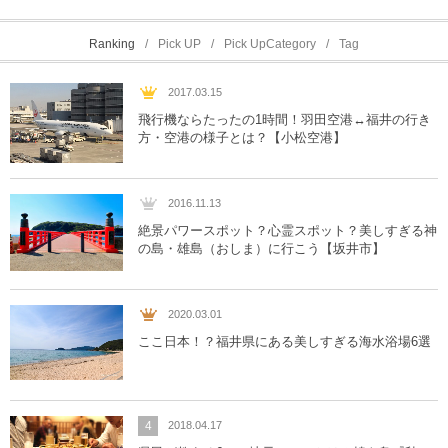
Ranking
Pick UP
Pick UpCategory
Tag
2017.03.15
飛行機ならたったの1時間！羽田空港↔︎福井の行き
方・空港の様子とは？【小松空港】
2016.11.13
絶景パワースポット？心霊スポット？美しすぎる神
の島・雄島（おしま）に行こう【坂井市】
2020.03.01
ここ日本！？福井県にある美しすぎる海水浴場6選
4
2018.04.17