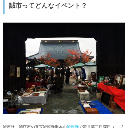
誠市ってどんなイベント？
誠市は、鯖江市の真宗誠照寺派本山
誠照寺
で毎月第二日曜日（1・2