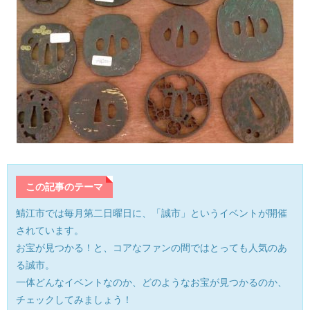
産業・ものづくり
おおい町
体験施設・体験プラン
大野市
歴史
小浜市
生活・地元ネタ
勝山市
交通情報
坂井市
その他
鯖江市
この記事のテーマ
鯖江市では毎月第二日曜日に、「誠市」というイベントが開催
高浜町
されています。
お宝が見つかる！と、コアなファンの間ではとっても人気のあ
敦賀市
る誠市。
一体どんなイベントなのか、どのようなお宝が見つかるのか、
南越前町
チェックしてみましょう！