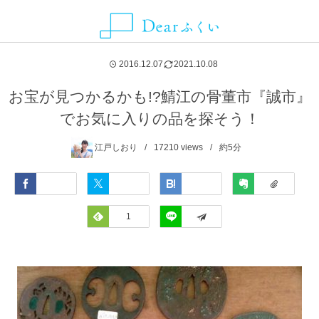
ALLIANCE MEDIA
CATEGORY
CONTACT
ABOUT
NEWS
AREA
2016.12.07
2021.10.08
グルメ
福井県
Dearふくいとは
お知らせ
ことりっぷ
お問い合わせ・取材依頼・情報提供などはこちらから
お宝が見つかるかも!?鯖江の骨董市『誠市』
でお気に入りの品を探そう！
観光スポット
福井市
Dearふくいへの広告掲載について
SmartNews
江戸しおり
17210
views
約5分
レジャー・アクティビティ
あわら市
プライバシーポリシー
Yahoo!ライフマガジン
Facebook
Twitter
Hatena
Evernote
自然・風景
池田町
Feedly
1
LINE
イベント
永平寺町
宿泊
越前市
お土産
越前町