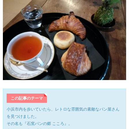
産業・ものづくり
おおい町
体験施設・体験プラン
大野市
歴史
小浜市
生活・地元ネタ
勝山市
交通情報
坂井市
その他
鯖江市
高浜町
この記事のテーマ
敦賀市
小浜市内を歩いていたら、レトロな雰囲気の素敵なパン屋さん
を見つけました。
南越前町
その名も『石窯パンの郷 こころ』。