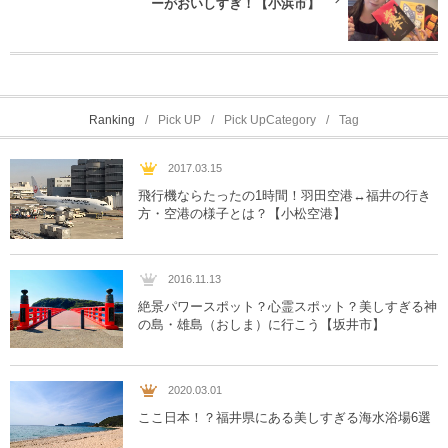
ーがおいしすぎ！【小浜市】
Ranking
Pick UP
Pick UpCategory
Tag
2017.03.15
飛行機ならたったの1時間！羽田空港↔︎福井の行き
方・空港の様子とは？【小松空港】
2016.11.13
絶景パワースポット？心霊スポット？美しすぎる神
の島・雄島（おしま）に行こう【坂井市】
2020.03.01
ここ日本！？福井県にある美しすぎる海水浴場6選