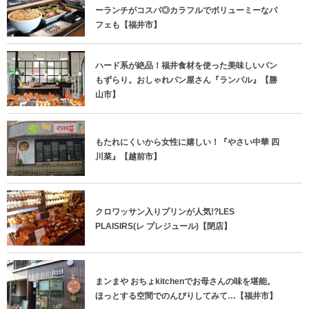
ーランチがコスパ◎カラフルでボリューミーなパ
フェも【福井市】
ハード系が絶品！福井食材を使った美味しいパン
もずらり。おしゃれパン屋さん『ランパル』【勝
山市】
もたれにくいから女性に嬉しい！『やさい中華 四
川菜』【越前市】
クロワッサン入りプリンが人気!?LES
PLAISIRS(レ プレジュール)【閉店】
まンまや おちょkitchenでお母さんの味を堪能。
ほっとする空間でのんびりしてみて…【福井市】