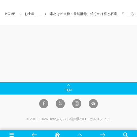
HOME
お土産 , …
素材はビオ粉・天然酵母、焼くのは薪と石窯。『こころ
TOP
©
2016 - 2026
Dearふくい｜福井県のローカルメディア
.