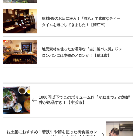
取材NGのお店に潜入！『琥八』で素敵なティー
タイムを過ごしてきました！【鯖江市】
地元素材を使ったお洒落な『吉川製パン所』♡メ
ロンパンには本物のメロンが！【鯖江市】
1000円以下でこのボリューム!?『かねまつ』の海鮮
丼が絶品すぎ！【小浜市】
お土産におすすめ！若狭牛や鯖を使った御食国カレ