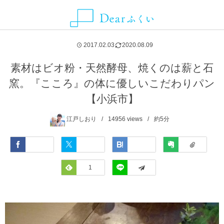
ALLIANCE MEDIA
CATEGORY
CONTACT
ABOUT
NEWS
AREA
2017.02.03
2020.08.09
グルメ
福井県
Dearふくいとは
お知らせ
ことりっぷ
お問い合わせ・取材依頼・情報提供などはこちらから
素材はビオ粉・天然酵母、焼くのは薪と石
窯。『こころ』の体に優しいこだわりパン
観光スポット
福井市
Dearふくいへの広告掲載について
SmartNews
【小浜市】
レジャー・アクティビティ
あわら市
プライバシーポリシー
Yahoo!ライフマガジン
江戸しおり
14956
views
約5分
自然・風景
池田町
Facebook
Twitter
Hatena
Evernote
イベント
永平寺町
Feedly
1
LINE
宿泊
越前市
お土産
越前町