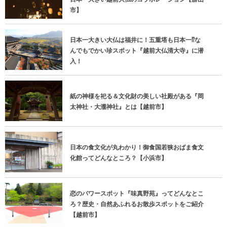
市】
日本一大きい大仏は福井に！五重塔も日本一⁉な
んでもでかい珍スポット『越前大仏清大寺』に潜
入！
紙の神様を祀る＆文化財の美しい社殿がある『岡
太神社・大瀧神社』とは【越前市】
日本の食文化が丸わかり！御食国若狭おばま食文
化館ってどんなところ？【小浜市】
恋のパワースポット『味真野苑』ってどんなとこ
ろ？歴史・自然あふれるお散歩スポットをご紹介
【越前市】