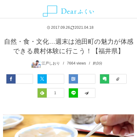
ALLIANCE MEDIA
CATEGORY
CONTACT
ABOUT
NEWS
AREA
2017.09.26
2021.04.18
グルメ
福井県
Dearふくいとは
お知らせ
ことりっぷ
お問い合わせ・取材依頼・情報提供などはこちらから
自然・食・文化…週末は池田町の魅力が体感
できる農村体験に行こう！【福井県】
観光スポット
福井市
Dearふくいへの広告掲載について
SmartNews
江戸しおり
7664
views
約3分
レジャー・アクティビティ
あわら市
プライバシーポリシー
Yahoo!ライフマガジン
Facebook
Twitter
Hatena
Evernote
自然・風景
池田町
Feedly
1
LINE
イベント
永平寺町
宿泊
越前市
お土産
越前町