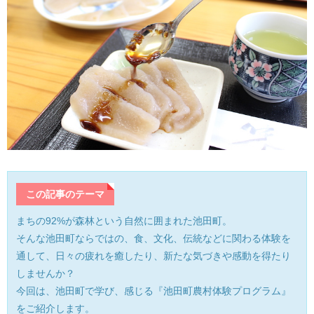
産業・ものづくり
おおい町
体験施設・体験プラン
大野市
歴史
小浜市
生活・地元ネタ
勝山市
交通情報
坂井市
その他
鯖江市
この記事のテーマ
まちの92%が森林という自然に囲まれた池田町。
高浜町
そんな池田町ならではの、食、文化、伝統などに関わる体験を
通して、日々の疲れを癒したり、新たな気づきや感動を得たり
敦賀市
しませんか？
今回は、池田町で学び、感じる『池田町農村体験プログラム』
南越前町
をご紹介します。