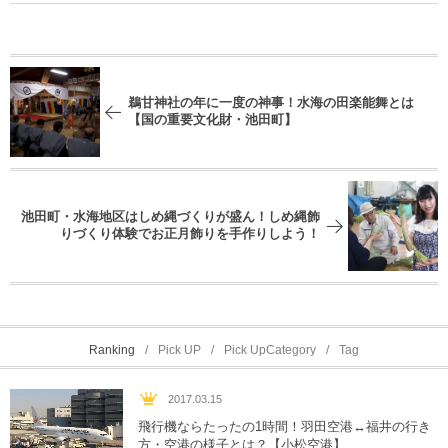
鵜甘神社の年に一度の神事！水海の田楽能舞とは
【国の重要文化財・池田町】
池田町・水海地区はしめ縄づくりが盛ん！しめ縄飾
りづくり体験でお正月飾りを手作りしよう！
Ranking
Pick UP
Pick UpCategory
Tag
2017.03.15
飛行機ならたったの1時間！羽田空港↔︎福井の行き
方・空港の様子とは？【小松空港】