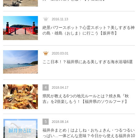
2016.11.13
絶景パワースポット？心霊スポット？美しすぎる神
の島・雄島（おしま）に行こう【坂井市】
2020.03.01
ここ日本！？福井県にある美しすぎる海水浴場6選
4
2018.04.17
県民が教える6つの地元ルールとは？焼き鳥『秋
吉』を2倍楽しもう！【福井県のソウルフード】
5
2018.08.14
福井弁まとめ｜はよしね・おちょきん・つるつるい
っぱい…一体どんな意味？今日から使える福井弁10