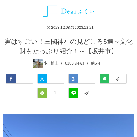
ALLIANCE MEDIA
CATEGORY
CONTACT
ABOUT
NEWS
AREA
2023.12.08
2023.12.21
グルメ
福井県
Dearふくいとは
お知らせ
ことりっぷ
お問い合わせ・取材依頼・情報提供などはこちらから
実はすごい！三國神社の見どころ5選～文化
財もたっぷり紹介！～【坂井市】
観光スポット
福井市
Dearふくいへの広告掲載について
SmartNews
小川博士
6280
views
約6分
レジャー・アクティビティ
あわら市
プライバシーポリシー
Yahoo!ライフマガジン
Facebook
Twitter
Hatena
Evernote
自然・風景
池田町
Feedly
1
LINE
イベント
永平寺町
宿泊
越前市
お土産
越前町