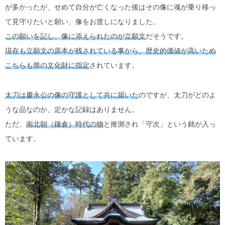
が多かったが、せめて自分が亡くなった後はその像に魂が乗り移っ
て見守りたいと願い、像をお渡しになりました。
この願いを記し、像に添えられたのが立願文
だそうです。
現在も立願文の原本が残されている事から、歴史的価値が高いため
こちらも県の文化財に指定
されています。
太刀は慶永公の像の守護として共に届いた
のですが、太刀がどのよ
うな品なのか、定かな記録はありません。
ただ、
南北朝（鎌倉）時代の物
と推測され「守次」という銘が入っ
ています。