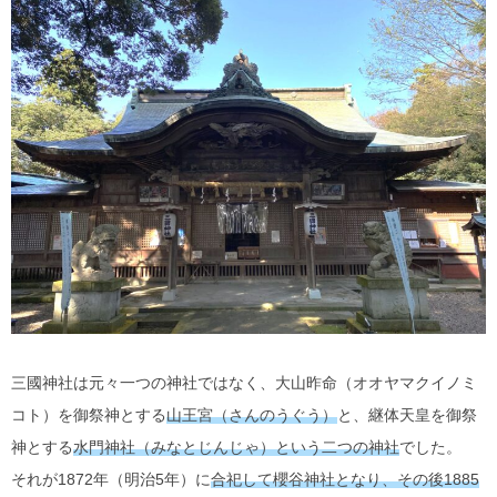
三國神社は元々一つの神社ではなく、大山昨命（オオヤマクイノミ
コト）を御祭神とする
山王宮（さんのうぐう）
と、継体天皇を御祭
神とする
水門神社（みなとじんじゃ）という二つの神社
でした。
それが1872年（明治5年）に
合祀して櫻谷神社となり、その後1885