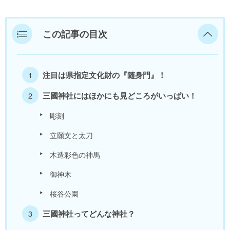
美浜町
この記事の目次
若狭町
福井県外
注目は県指定文化財の『随身門』！
三國神社にはほかにも見どころがいっぱい！
彫刻
立願文と太刀
木造彩色の神馬
御神木
桜谷公園
三國神社ってどんな神社？