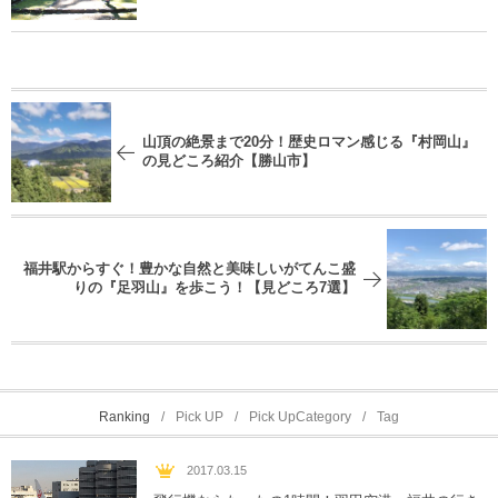
山頂の絶景まで20分！歴史ロマン感じる『村岡山』
の見どころ紹介【勝山市】
福井駅からすぐ！豊かな自然と美味しいがてんこ盛
りの『足羽山』を歩こう！【見どころ7選】
Ranking
Pick UP
Pick UpCategory
Tag
2017.03.15