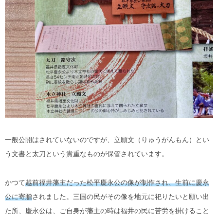
一般公開はされていないのですが、立願文（りゅうがんもん）とい
う文書と太刀という貴重なものが保管されています。
かつて
越前福井藩主だった松平慶永公の像が制作され、生前に慶永
公に寄贈
されました。三国の民がその像を地元に祀りたいと願い出
た所、慶永公は、ご自身が藩主の時は福井の民に苦労を掛けること