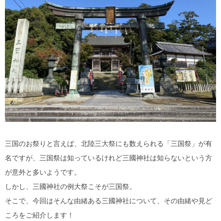
産業・ものづくり
おおい町
体験施設・体験プラン
大野市
歴史
小浜市
生活・地元ネタ
勝山市
交通情報
坂井市
その他
鯖江市
三国のお祭りと言えば、北陸三大祭にも数えられる「三国祭」が有
高浜町
名ですが、三国祭は知っているけれど三國神社は知らないという方
が意外と多いようです。
敦賀市
しかし、三國神社の例大祭こそが三国祭。
そこで、今回はそんな由緒ある三國神社について、その由緒や見ど
南越前町
ころをご紹介します！