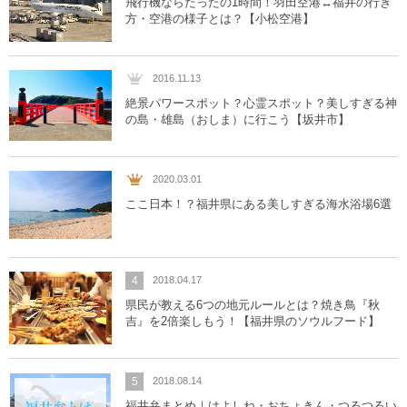
飛行機ならたったの1時間！羽田空港↔︎福井の行き
方・空港の様子とは？【小松空港】
2016.11.13
絶景パワースポット？心霊スポット？美しすぎる神
の島・雄島（おしま）に行こう【坂井市】
2020.03.01
ここ日本！？福井県にある美しすぎる海水浴場6選
4
2018.04.17
県民が教える6つの地元ルールとは？焼き鳥『秋
吉』を2倍楽しもう！【福井県のソウルフード】
5
2018.08.14
福井弁まとめ｜はよしね・おちょきん・つるつるい