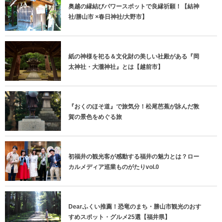
奥越の縁結びパワースポットで良縁祈願！【結神
社/勝山市 ×春日神社/大野市】
紙の神様を祀る＆文化財の美しい社殿がある『岡
太神社・大瀧神社』とは【越前市】
『おくのほそ道』で旅気分！松尾芭蕉が詠んだ敦
賀の景色をめぐる旅
初福井の観光客が感動する福井の魅力とは？ロー
カルメディア巡業ものがたりvol.0
Dearふくい推薦！恐竜のまち・勝山市観光のおす
すめスポット・グルメ25選【福井県】