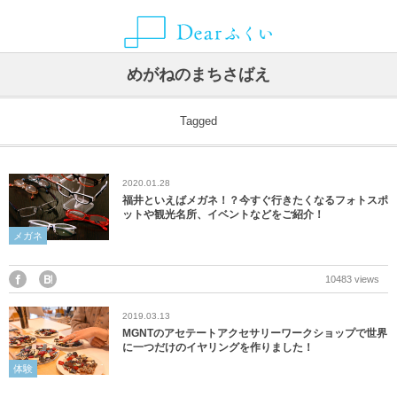
ALLIANCE MEDIA
CATEGORY
CONTACT
ABOUT
NEWS
AREA
めがねのまちさばえ
グルメ
福井県
Dearふくいとは
お知らせ
ことりっぷ
お問い合わせ・取材依頼・情報提供などはこちらから
Tagged
観光スポット
福井市
Dearふくいへの広告掲載について
SmartNews
2020.01.28
レジャー・アクティビティ
あわら市
プライバシーポリシー
Yahoo!ライフマガジン
福井といえばメガネ！？今すぐ行きたくなるフォトスポ
ットや観光名所、イベントなどをご紹介！
自然・風景
池田町
メガネ
イベント
永平寺町
10483 views
2019.03.13
宿泊
越前市
MGNTのアセテートアクセサリーワークショップで世界
に一つだけのイヤリングを作りました！
お土産
越前町
体験