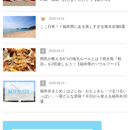
2020.03.01
ここ日本！？福井県にある美しすぎる海水浴場6選
4
2018.04.17
県民が教える6つの地元ルールとは？焼き鳥『秋
吉』を2倍楽しもう！【福井県のソウルフード】
5
2018.08.14
福井弁まとめ｜はよしね・おちょきん・つるつるい
っぱい…一体どんな意味？今日から使える福井弁10
選