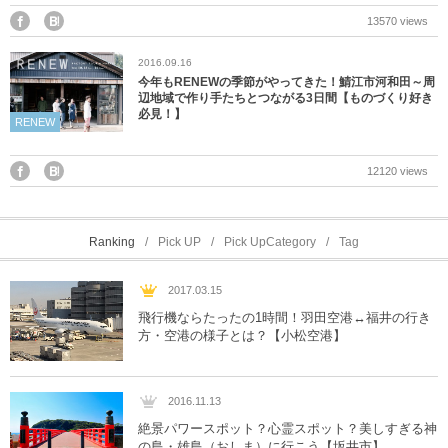
13570 views
2016.09.16
今年もRENEWの季節がやってきた！鯖江市河和田～周
辺地域で作り手たちとつながる3日間【ものづくり好き
必見！】
RENEW
12120 views
Ranking
Pick UP
Pick UpCategory
Tag
2017.03.15
飛行機ならたったの1時間！羽田空港↔︎福井の行き
方・空港の様子とは？【小松空港】
2016.11.13
絶景パワースポット？心霊スポット？美しすぎる神
の島・雄島（おしま）に行こう【坂井市】