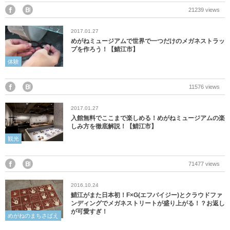
美浜町
21239 views
2017.01.27
若狭町
めがねミュージアムで世界で一つだけのメガネストラッ
プを作ろう！【鯖江市】
福井県外
体験
11576 views
2017.01.27
入館無料でここまで楽しめる！めがねミュージアムの楽
しみ方を徹底解説！【鯖江市】
観光
71477 views
2016.10.24
鯖江がまた日本初！F×G(エフバイジー)とクラウドファ
ンディングでメガネストリートが盛り上がる！？お返し
が可愛すぎ！
めがねのまちさばえ