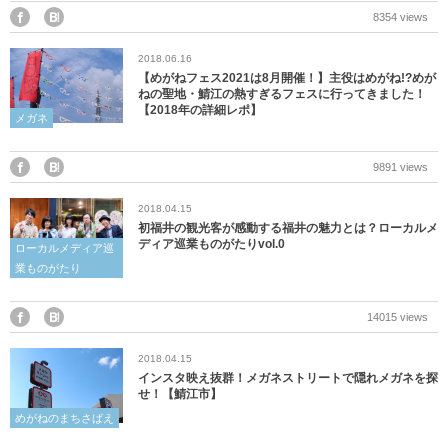
産業・ものづくり
おおい町
8354 views
2018.06.16
体験施設・体験プラン
大野市
【めがねフェス2021は8月開催！】主役はめがね!?めが
ねの聖地・鯖江の熱すぎるフェスに行ってきました！
【2018年の詳細レポ】
歴史
小浜市
メガネ
生活・地元ネタ
勝山市
9891 views
2018.04.15
交通情報
坂井市
初福井の観光客が感動する福井の魅力とは？ローカルメ
ディア巡業ものがたりvol.0
ローカルメディア巡
その他
鯖江市
業ものがたり
高浜町
14015 views
2018.04.15
敦賀市
インスタ映え抜群！メガネストリートで隠れメガネを探
せ！【鯖江市】
南越前町
めがねのまちさばえ