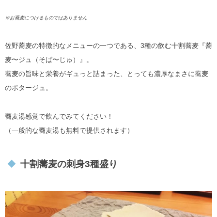
※お蕎麦につけるものではありません
佐野蕎麦の特徴的なメニューの一つである、3種の飲む十割蕎麦『蕎
麦〜ジュ（そば〜じゅ）』。
蕎麦の旨味と栄養がギュっと詰まった、とっても濃厚なまさに蕎麦
のポタージュ。
蕎麦湯感覚で飲んでみてください！
（一般的な蕎麦湯も無料で提供されます）
十割蕎麦の刺身3種盛り