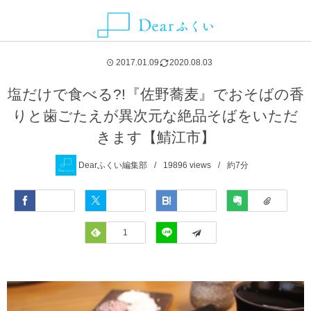
ALLIANCE MEDIA
CATEGORY
CONTACT
ABOUT
NEWS
AREA
2017.01.09
2020.08.03
グルメ
福井県
Dearふくいとは
お知らせ
ことりっぷ
お問い合わせ・取材依頼・情報提供などはこちらから
塩だけで食べる?!『佐野蕎麦』でおそばの香
りと歯ごたえが異次元な絶品そばをいただ
観光スポット
福井市
Dearふくいへの広告掲載について
SmartNews
きます【鯖江市】
レジャー・アクティビティ
あわら市
プライバシーポリシー
Yahoo!ライフマガジン
Dearふくい編集部
19896
views
約7分
自然・風景
池田町
Facebook
Twitter
Hatena
Evernote
イベント
永平寺町
Feedly
1
LINE
宿泊
越前市
お土産
越前町