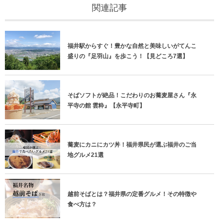
関連記事
福井駅からすぐ！豊かな自然と美味しいがてんこ
盛りの『足羽山』を歩こう！【見どころ7選】
そばソフトが絶品！こだわりのお蕎麦屋さん『永
平寺の館 雲粋』【永平寺町】
蕎麦にカニにカツ丼！福井県民が選ぶ福井のご当
地グルメ21選
越前そばとは？福井県の定番グルメ！その特徴や
食べ方は？