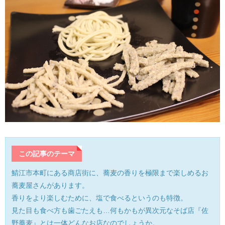
産業・ものづくり
おおい町
体験施設・体験プラン
大野市
歴史
小浜市
生活・地元ネタ
勝山市
交通情報
坂井市
その他
鯖江市
この記事のテーマ
高浜町
鯖江市本町にある商店街に、蕎麦の香りを極限まで楽しめるお
敦賀市
蕎麦屋さんがあります。
香りをより楽しむために、塩で食べるというのも特徴。
南越前町
見た目も食べ方も歯ごたえも…何もかもが異次元なそば店『佐
野蕎麦』とは一体どんなお店なのでしょうか。