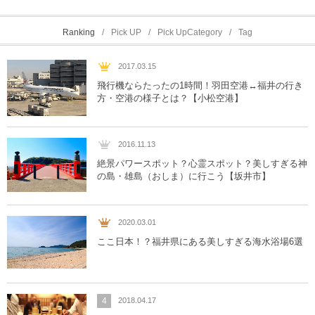
Ranking
Pick UP
Pick UpCategory
Tag
2017.03.15
飛行機ならたったの1時間！羽田空港↔︎福井の行き
方・空港の様子とは？【小松空港】
2016.11.13
絶景パワースポット？心霊スポット？美しすぎる神
の島・雄島（おしま）に行こう【坂井市】
2020.03.01
ここ日本！？福井県にある美しすぎる海水浴場6選
4
2018.04.17