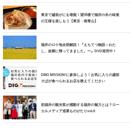
東京で越前がにを堪能！望洋楼で福井の冬の味覚
の王様を楽しもう【東京・南青山】
福井のロケ地全部解説！『えちてつ物語～わた
し、故郷に帰ってきました。〜』DVD発売中！
DIIIG MISSION!に参加しよう！お気に入りの越前
そばが食べられるお店を教えてください
初福井の観光客が感動する福井の魅力とは？ロー
カルメディア巡業ものがたりvol.0