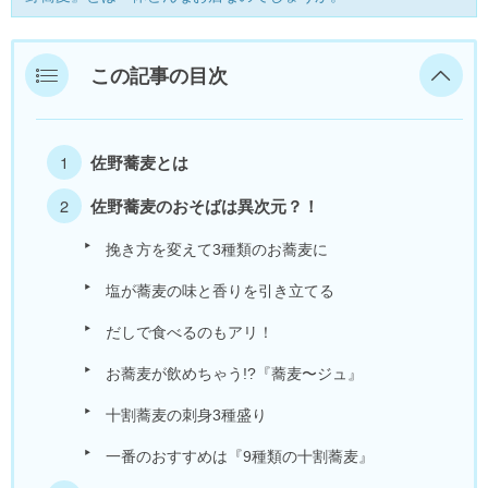
美浜町
この記事の目次
若狭町
福井県外
佐野蕎麦とは
佐野蕎麦のおそばは異次元？！
挽き方を変えて3種類のお蕎麦に
塩が蕎麦の味と香りを引き立てる
だしで食べるのもアリ！
お蕎麦が飲めちゃう!?『蕎麦〜ジュ』
十割蕎麦の刺身3種盛り
一番のおすすめは『9種類の十割蕎麦』