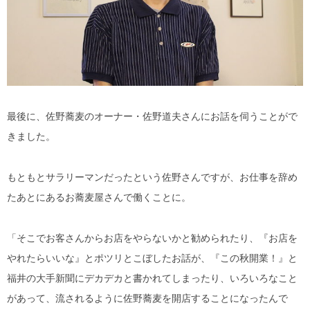
最後に、佐野蕎麦のオーナー・佐野道夫さんにお話を伺うことがで
きました。
もともとサラリーマンだったという佐野さんですが、お仕事を辞め
たあとにあるお蕎麦屋さんで働くことに。
「そこでお客さんからお店をやらないかと勧められたり、『お店を
やれたらいいな』とポツリとこぼしたお話が、『この秋開業！』と
福井の大手新聞にデカデカと書かれてしまったり、いろいろなこと
があって、流されるように佐野蕎麦を開店することになったんで