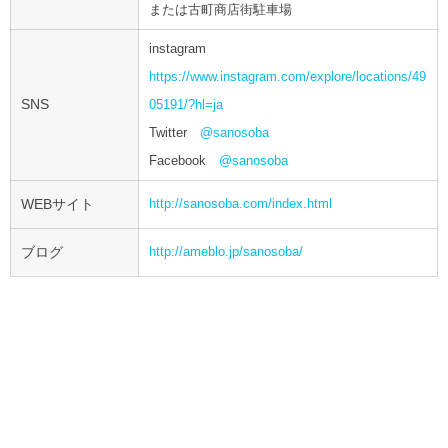
または古町商店街駐車場
instagram
https://www.instagram.com/explore/locations/49
SNS
05191/?hl=ja
Twitter
@sanosoba
Facebook
@sanosoba
WEBサイト
http://sanosoba.com/index.html
ブログ
http://ameblo.jp/sanosoba/