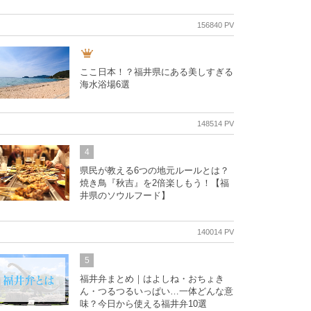
156840 PV
ここ日本！？福井県にある美しすぎる
海水浴場6選
148514 PV
4
県民が教える6つの地元ルールとは？
焼き鳥『秋吉』を2倍楽しもう！【福
井県のソウルフード】
140014 PV
5
福井弁まとめ｜はよしね・おちょき
ん・つるつるいっぱい…一体どんな意
味？今日から使える福井弁10選