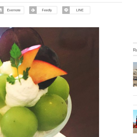
Evernote
Feedly
LINE
R