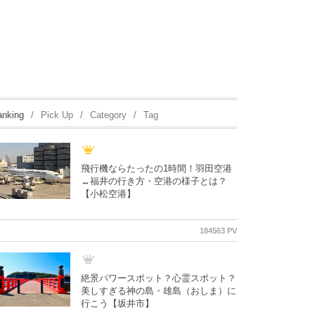
anking
Pick Up
Category
Tag
飛行機ならたったの1時間！羽田空港
↔︎福井の行き方・空港の様子とは？
【小松空港】
184563 PV
絶景パワースポット？心霊スポット？
美しすぎる神の島・雄島（おしま）に
行こう【坂井市】