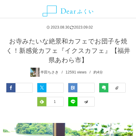
ALLIANCE MEDIA
CATEGORY
CONTACT
ABOUT
NEWS
AREA
2023.08.30
2023.09.02
グルメ
福井県
Dearふくいとは
お知らせ
ことりっぷ
お問い合わせ・取材依頼・情報提供などはこちらから
お寺みたいな絶景和カフェでお団子を焼
く！新感覚カフェ『イクスカフェ』【福井
観光スポット
福井市
Dearふくいへの広告掲載について
SmartNews
県あわら市】
レジャー・アクティビティ
あわら市
プライバシーポリシー
Yahoo!ライフマガジン
半田ちさき
12591
views
約4分
自然・風景
池田町
Facebook
Twitter
Hatena
Evernote
イベント
永平寺町
Feedly
1
LINE
宿泊
越前市
お土産
越前町