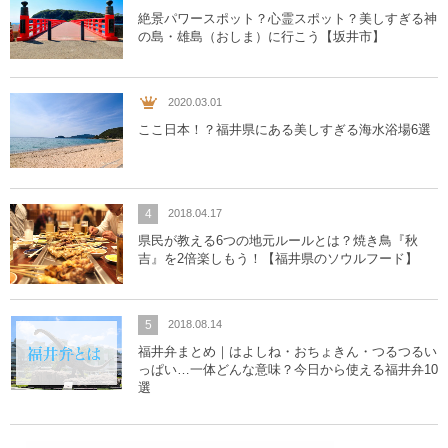
絶景パワースポット？心霊スポット？美しすぎる神
の島・雄島（おしま）に行こう【坂井市】
2020.03.01
ここ日本！？福井県にある美しすぎる海水浴場6選
4
2018.04.17
県民が教える6つの地元ルールとは？焼き鳥『秋
吉』を2倍楽しもう！【福井県のソウルフード】
5
2018.08.14
福井弁まとめ｜はよしね・おちょきん・つるつるい
っぱい…一体どんな意味？今日から使える福井弁10
選