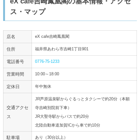
eX cafe吉崎鳳凰閣の基本情報・アクセ
ス・マップ
店名
eX cafe吉崎鳳凰閣
住所
福井県あわら市吉崎1丁目901
電話番号
0776-75-1233
営業時間
10:00～18:00
定休日
年中無休
JR芦原温泉駅からぐるっとタクシーで約20分（本願
交通アクセ
寺吉崎別院前下車）
ス
JR大聖寺駅からバスで約20分
北陸自動車道加賀ICから車で約10分
駐車場
あり（30台以上）