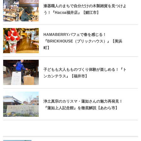
漆器職人のまちで自分だけの木製雑貨を見つけよ
う！『Hacoa福井店』【鯖江市】
HAMABERRYパフェで春を感じる！
『BRICKHOUSE（ブリックハウス）』【美浜
町】
子どもも大人もものづくり体験が楽しめる！『ト
ンカンテラス』【福井市】
浄土真宗のカリスマ・蓮如さんの魅力再発見！
『蓮如上人記念館』を徹底解説【あわら市】