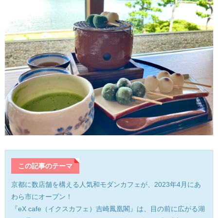
産業・ものづくり
おおい町
体験施設・体験プラン
大野市
歴史
小浜市
生活・地元ネタ
勝山市
交通情報
坂井市
その他
鯖江市
高浜町
この記事のテーマ
敦賀市
京都に数店舗を構える人気和モダンカフェが、2023年4月にあ
わら市にオープン！
南越前町
『eX cafe（イクスカフェ）吉崎鳳凰閣』は、目の前に広がる湖