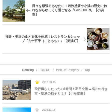
日々を頑張るあなたに！若狭塗箸や小浜の歴史に触
れながらゆっくり過ごせる『GOSHOEN』【小浜
市】
福井・美浜の食と文化を体感！レストラン＆ショッ
プ『九十百千（こともち）』【美浜町】
Ranking
Pick UP
Pick UpCategory
Tag
2017.03.15
飛行機ならたったの1時間！羽田空港↔︎福井の行き
方・空港の様子とは？【小松空港】
2016.11.13