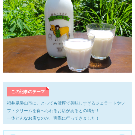
産業・ものづくり
おおい町
体験施設・体験プラン
大野市
歴史
小浜市
生活・地元ネタ
勝山市
交通情報
坂井市
その他
鯖江市
この記事のテーマ
高浜町
福井県勝山市に、とっても濃厚で美味しすぎるジェラートやソ
フトクリームを食べられるお店があるとの噂が！
敦賀市
一体どんなお店なのか、実際に行ってきました！
南越前町