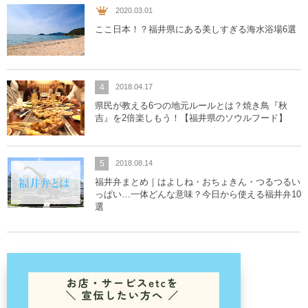
2020.03.01
ここ日本！？福井県にある美しすぎる海水浴場6選
4
2018.04.17
県民が教える6つの地元ルールとは？焼き鳥『秋
吉』を2倍楽しもう！【福井県のソウルフード】
5
2018.08.14
福井弁まとめ｜はよしね・おちょきん・つるつるい
っぱい…一体どんな意味？今日から使える福井弁10
選