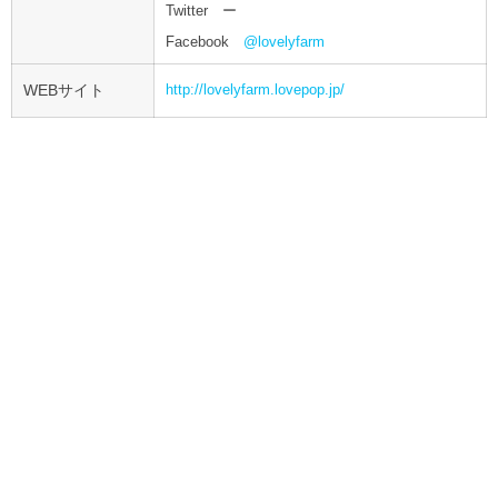
Twitter ー
Facebook
@lovelyfarm
WEBサイト
http://lovelyfarm.lovepop.jp/