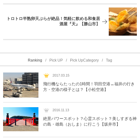
トロトロ半熟卵天ぷらが絶品！気軽に飲める和食居
酒屋『天』【勝山市】
Ranking
Pick UP
Pick UpCategory
Tag
2017.03.15
飛行機ならたったの1時間！羽田空港↔︎福井の行き
方・空港の様子とは？【小松空港】
2016.11.13
絶景パワースポット？心霊スポット？美しすぎる神
の島・雄島（おしま）に行こう【坂井市】