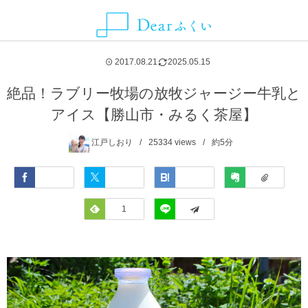
ALLIANCE MEDIA
CATEGORY
CONTACT
ABOUT
NEWS
AREA
2017.08.21
2025.05.15
グルメ
福井県
Dearふくいとは
お知らせ
ことりっぷ
お問い合わせ・取材依頼・情報提供などはこちらから
絶品！ラブリー牧場の放牧ジャージー牛乳と
アイス【勝山市・みるく茶屋】
観光スポット
福井市
Dearふくいへの広告掲載について
SmartNews
江戸しおり
25334
views
約5分
レジャー・アクティビティ
あわら市
プライバシーポリシー
Yahoo!ライフマガジン
Facebook
Twitter
Hatena
Evernote
自然・風景
池田町
Feedly
1
LINE
イベント
永平寺町
宿泊
越前市
お土産
越前町