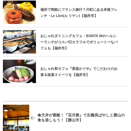
福井で気軽にフランス旅行？片町にある本格フレ
ンチ・Le Lien(ル リヤン)【福井市】
おしゃれダイニングカフェ・BONTA Wのヘルシ
ーランチがコスパ◎カラフルでボリューミーなパ
フェも【福井市】
おしゃれ和カフェ『茶楽かぐや』でこだわりのお
茶＆抹茶スイーツを【福井市】
傘天井が素敵！『花月楼』で左義長ばやしと勝山の
食を楽しもう！【勝山市】