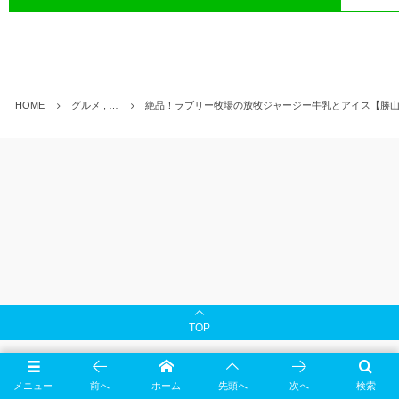
HOME
グルメ , …
絶品！ラブリー牧場の放牧ジャージー牛乳とアイス【勝
TOP
メニュー
前へ
ホーム
先頭へ
次へ
検索