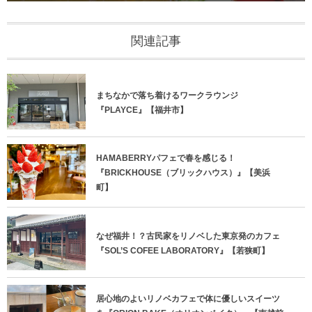
関連記事
まちなかで落ち着けるワークラウンジ
『PLAYCE』【福井市】
HAMABERRYパフェで春を感じる！
『BRICKHOUSE（ブリックハウス）』【美浜
町】
なぜ福井！？古民家をリノベした東京発のカフェ
『SOL’S COFEE LABORATORY』【若狭町】
居心地のよいリノベカフェで体に優しいスイーツ