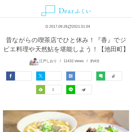
ALLIANCE MEDIA
CATEGORY
CONTACT
ABOUT
NEWS
AREA
2017.09.28
2021.01.04
グルメ
福井県
Dearふくいとは
お知らせ
ことりっぷ
お問い合わせ・取材依頼・情報提供などはこちらから
昔ながらの喫茶店でひと休み！『香』でジ
ビエ料理や天然鮎を堪能しよう！【池田町】
観光スポット
福井市
Dearふくいへの広告掲載について
SmartNews
江戸しおり
11432
views
約4分
レジャー・アクティビティ
あわら市
プライバシーポリシー
Yahoo!ライフマガジン
Facebook
Twitter
Hatena
Evernote
自然・風景
池田町
Feedly
1
LINE
イベント
永平寺町
宿泊
越前市
お土産
越前町