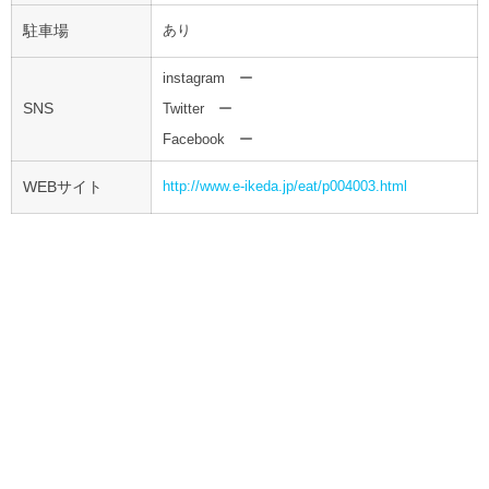
駐車場
あり
instagram ー
SNS
Twitter ー
Facebook ー
WEBサイト
http://www.e-ikeda.jp/eat/p004003.html