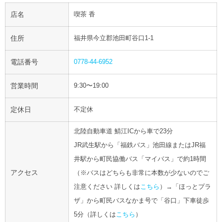
店名
喫茶 香
住所
福井県今立郡池田町谷口1-1
電話番号
0778-44-6952
営業時間
9:30〜19:00
定休日
不定休
北陸自動車道 鯖江ICから車で23分
JR武生駅から「福鉄バス」池田線またはJR福
井駅から町民協働バス「マイバス」で約1時間
アクセス
（※バスはどちらも非常に本数が少ないのでご
注意ください 詳しくは
こちら
）→「ほっとプラ
ザ」から町民バスなかま号で「谷口」下車徒歩
5分（詳しくは
こちら
）