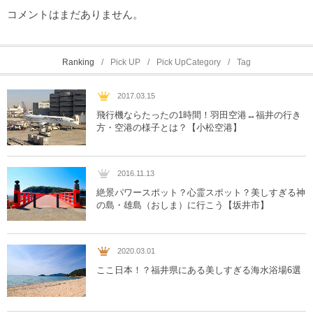
コメントはまだありません。
Ranking
Pick UP
Pick UpCategory
Tag
2017.03.15
飛行機ならたったの1時間！羽田空港↔︎福井の行き
方・空港の様子とは？【小松空港】
2016.11.13
絶景パワースポット？心霊スポット？美しすぎる神
の島・雄島（おしま）に行こう【坂井市】
2020.03.01
ここ日本！？福井県にある美しすぎる海水浴場6選