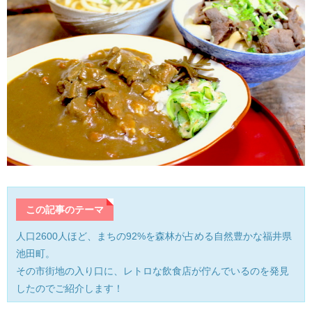
産業・ものづくり
おおい町
体験施設・体験プラン
大野市
歴史
小浜市
生活・地元ネタ
勝山市
交通情報
坂井市
その他
鯖江市
この記事のテーマ
高浜町
人口2600人ほど、まちの92%を森林が占める自然豊かな福井県
池田町。
敦賀市
その市街地の入り口に、レトロな飲食店が佇んでいるのを発見
したのでご紹介します！
南越前町