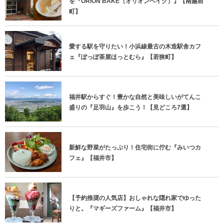
を『ORION BAKE（オリオンベイク）』【南越前
町】
愛する駅を守りたい！小浜線最古の木造駅舎カフ
ェ『ぽっぽ茶屋ほっとむら』【若狭町】
福井駅からすぐ！豊かな自然と美味しいがてんこ
盛りの『足羽山』を歩こう！【見どころ7選】
新鮮な野菜がたっぷり！住宅街に佇む『みいつカ
フェ』【福井市】
【予約推奨の人気店】おしゃれな隠れ家でゆった
りと。『マギーズファーム』【福井市】