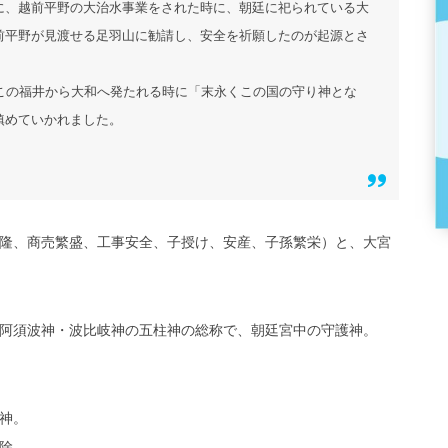
に、越前平野の大治水事業をされた時に、朝廷に祀られている大
前平野が見渡せる足羽山に勧請し、安全を祈願したのが起源とさ
この福井から大和へ発たれる時に「末永くこの国の守り神とな
鎮めていかれました。
隆、商売繁盛、工事安全、子授け、安産、子孫繁栄）と、大宮
阿須波神・波比岐神の五柱神の総称で、朝廷宮中の守護神。
神。
除。