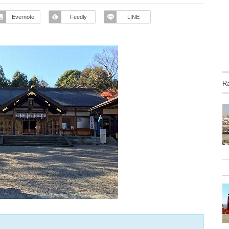
Evernote
Feedly
LINE
R