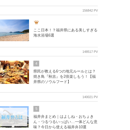
156842 PV
ここ日本！？福井県にある美しすぎる
海水浴場6選
148517 PV
4
県民が教える6つの地元ルールとは？
焼き鳥『秋吉』を2倍楽しもう！【福
井県のソウルフード】
140021 PV
5
福井弁まとめ｜はよしね・おちょき
ん・つるつるいっぱい…一体どんな意
味？今日から使える福井弁10選