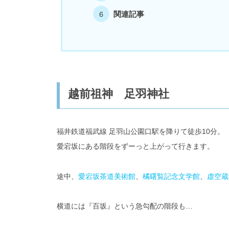
関連記事
越前祖神 足羽神社
福井鉄道福武線 足羽山公園口駅を降りて徒歩10分。
愛宕坂にある階段をずーっと上がって行きます。
途中、
愛宕坂茶道美術館
、
橘曙覧記念文学館
、
虚空蔵
横道には『百坂』という急勾配の階段も…