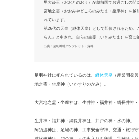
男大迹王（おおとのおう）が越前国でお過ごしの間
宮地之霊（おおみやどころのみたま・坐摩神）を越
れています。
第26代の天皇（継体天皇）として即位されるため、
らん」と申され、自らの生霊（いきみたま）を宮に
出典：足羽神社パンフレット・資料
足羽神社に祀られているのは、
継体天皇
（産業開発興
地之霊・坐摩神（いかすりのかみ）。
大宮地之霊・坐摩神は、生井神・福井神・綱長井神・
生井神・福井神・綱長井神は、井戸の神・水の神。
阿須波神は、足場の神、工事安全守神、交通・旅行守
波比岐神は、門の神、人の出入りを守護、災難除・厄