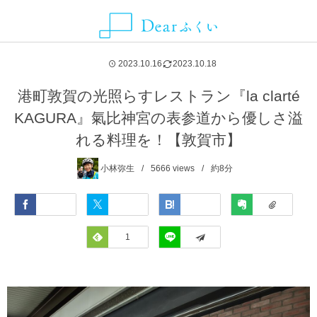
ALLIANCE MEDIA
CATEGORY
CONTACT
ABOUT
NEWS
AREA
2023.10.16
2023.10.18
グルメ
福井県
Dearふくいとは
お知らせ
ことりっぷ
お問い合わせ・取材依頼・情報提供などはこちらから
港町敦賀の光照らすレストラン『la clarté
KAGURA』氣比神宮の表参道から優しさ溢
観光スポット
福井市
Dearふくいへの広告掲載について
SmartNews
れる料理を！【敦賀市】
レジャー・アクティビティ
あわら市
プライバシーポリシー
Yahoo!ライフマガジン
小林弥生
5666
views
約8分
自然・風景
池田町
Facebook
Twitter
Hatena
Evernote
イベント
永平寺町
Feedly
1
LINE
宿泊
越前市
お土産
越前町