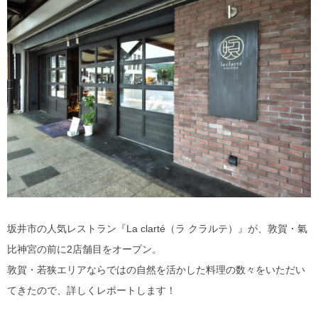
産業・ものづくり
おおい町
体験施設・体験プラン
大野市
歴史
小浜市
生活・地元ネタ
勝山市
交通情報
坂井市
その他
鯖江市
高浜町
坂井市の人気レストラン『La clarté（ラ クラルテ）』が、敦賀・氣
比神宮の前に2店舗目をオープン。
敦賀市
敦賀・若狭エリアならではの自然を活かした料理の数々をいただい
てきたので、詳しくレポートします！
南越前町