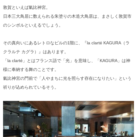
敦賀といえば氣比神宮。
日本三大鳥居に数えられる朱塗りの木造大鳥居は、まさしく敦賀市
のシンボルといえるでしょう。
その真向いにあるレトロなビルの1階に、『la clarté KAGURA（ラ
クラルテ カグラ）』はあります。
「la clarté」とはフランス語で「光」を意味し、「KAGURA」は神
様に奉納する舞のことです。
氣比神宮の門前で「人やまちに光を照らす存在になりたい」という
祈りが込められているそう。