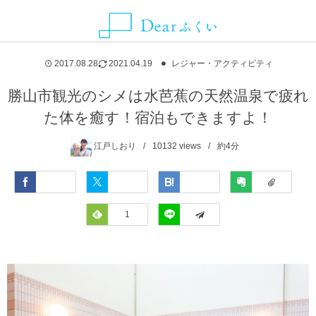
ALLIANCE MEDIA
CATEGORY
CONTACT
ABOUT
NEWS
AREA
2017.08.28
2021.04.19
レジャー・アクティビティ
グルメ
福井県
Dearふくいとは
お知らせ
ことりっぷ
お問い合わせ・取材依頼・情報提供などはこちらから
勝山市観光のシメは水芭蕉の天然温泉で疲れ
た体を癒す！宿泊もできますよ！
観光スポット
福井市
Dearふくいへの広告掲載について
SmartNews
江戸しおり
10132
views
約4分
レジャー・アクティビティ
あわら市
プライバシーポリシー
Yahoo!ライフマガジン
Facebook
Twitter
Hatena
Evernote
自然・風景
池田町
Feedly
1
LINE
イベント
永平寺町
宿泊
越前市
お土産
越前町