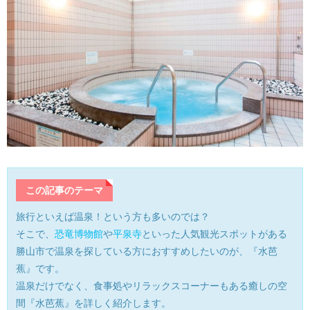
産業・ものづくり
おおい町
体験施設・体験プラン
大野市
歴史
小浜市
生活・地元ネタ
勝山市
交通情報
坂井市
その他
鯖江市
この記事のテーマ
旅行といえば温泉！という方も多いのでは？
高浜町
そこで、
恐竜博物館
や
平泉寺
といった人気観光スポットがある
勝山市で温泉を探している方におすすめしたいのが、『水芭
敦賀市
蕉』です。
温泉だけでなく、食事処やリラックスコーナーもある癒しの空
南越前町
間『水芭蕉』を詳しく紹介します。