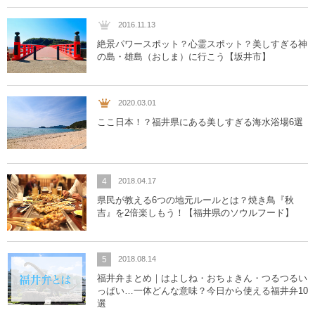
2016.11.13
絶景パワースポット？心霊スポット？美しすぎる神
の島・雄島（おしま）に行こう【坂井市】
2020.03.01
ここ日本！？福井県にある美しすぎる海水浴場6選
4
2018.04.17
県民が教える6つの地元ルールとは？焼き鳥『秋
吉』を2倍楽しもう！【福井県のソウルフード】
5
2018.08.14
福井弁まとめ｜はよしね・おちょきん・つるつるい
っぱい…一体どんな意味？今日から使える福井弁10
選