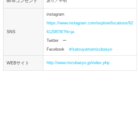
wi-fi/コンセント
あり／不明
instagram
https://www.instagram.com/explore/locations/62
SNS
6120878/?hl=ja
Twitter ー
Facebook
＠katsuyamamizubasyo
WEBサイト
http://www.mizubasyo.jp/index.php