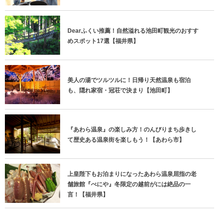
Dearふくい推薦！自然溢れる池田町観光のおすす
めスポット17選【福井県】
美人の湯でツルツルに！日帰り天然温泉も宿泊
も、隠れ家宿・冠荘で決まり【池田町】
『あわら温泉』の楽しみ方！のんびりまち歩きし
て歴史ある温泉街を楽しもう！【あわら市】
上皇陛下もお泊まりになったあわら温泉屈指の老
舗旅館『べにや』冬限定の越前がには絶品の一
言！【福井県】