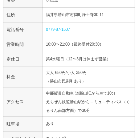
名称
住所
福井県勝山市村岡町浄土寺30-11
電話番号
0779-87-1507
営業時間
10:00〜21:00（最終受付20:30）
定休日
第4水曜日（12〜3月は休まず営業）
大人 650円/小人 350円
料金
（勝山市民割引あり）
中部縦貫自動車 道勝山ICから車で10分
アクセス
えちぜん鉄道勝山駅からコミュニティバス（ぐ
るりん南部方面）で30分
駐車場
あり