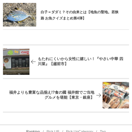
白子＝ダダミ？その由来とは【地魚の聖地。若狭
路 お魚クイズまとめ第4弾】
もたれにくいから女性に嬉しい！『やさい中華 四
川菜』【越前市】
福井よりも豊富な品揃え!?食の國 福井館でご当地
グルメを堪能【東京・銀座】
Ranking
Pick UP
Pick UpCategory
Tag