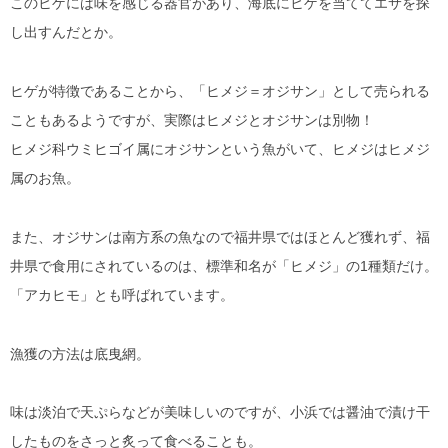
このヒゲには味を感じる器官があり、海底にヒゲを当ててエサを探
し出すんだとか。
ヒゲが特徴であることから、「ヒメジ＝オジサン」として売られる
こともあるようですが、実際はヒメジとオジサンは別物！
ヒメジ科ウミヒゴイ属にオジサンという魚がいて、ヒメジはヒメジ
属のお魚。
また、オジサンは南方系の魚なので福井県ではほとんど獲れず、福
井県で食用にされているのは、標準和名が「ヒメジ」の1種類だけ。
「アカヒモ」とも呼ばれています。
漁獲の方法は底曳網。
味は淡泊で天ぷらなどが美味しいのですが、小浜では醤油で漬け干
したものをさっと炙って食べることも。