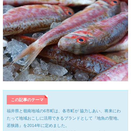
産業・ものづくり
おおい町
体験施設・体験プラン
大野市
歴史
小浜市
生活・地元ネタ
勝山市
交通情報
坂井市
その他
鯖江市
高浜町
この記事のテーマ
敦賀市
福井県と嶺南地域の6市町は、各市町が 協力しあい、将来にわ
たって地域おこしに活用できるブランドとして『地魚の聖地。
南越前町
若狭路』を2014年に定めました。