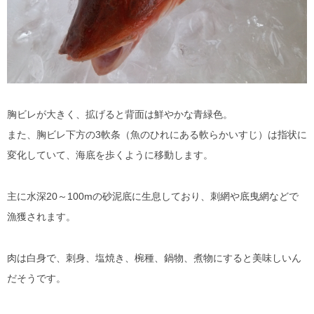
胸ビレが大きく、拡げると背面は鮮やかな青緑色。
また、胸ビレ下方の3軟条（魚のひれにある軟らかいすじ）は指状に
変化していて、海底を歩くように移動します。
主に水深20～100mの砂泥底に生息しており、刺網や底曳網などで
漁獲されます。
肉は白身で、刺身、塩焼き、椀種、鍋物、煮物にすると美味しいん
だそうです。