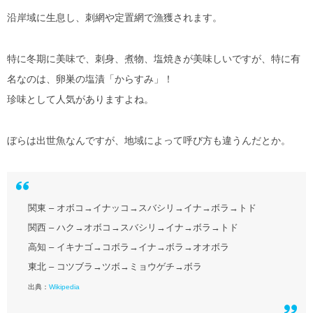
沿岸域に生息し、刺網や定置網で漁獲されます。
特に冬期に美味で、刺身、煮物、塩焼きが美味しいですが、特に有
名なのは、卵巣の塩漬「からすみ」！
珍味として人気がありますよね。
ぼらは出世魚なんですが、地域によって呼び方も違うんだとか。
関東 – オボコ→イナッコ→スバシリ→イナ→ボラ→トド
関西 – ハク→オボコ→スバシリ→イナ→ボラ→トド
高知 – イキナゴ→コボラ→イナ→ボラ→オオボラ
東北 – コツブラ→ツボ→ミョウゲチ→ボラ
出典：
Wikipedia