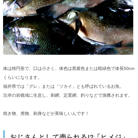
体は楕円形で、口は小さく、体色は黒紫色または暗緑色で体長50cm
くらいになります。
福井県では「グレ」または「ツカイ」とも呼ばれているお魚。
沿岸の岩礁域に生息し、刺網、定置網、釣りなどで漁獲されます。
焼き物、煮物、刺身などが美味しいんです！
おじさんとして売られる!?「ヒメジ」