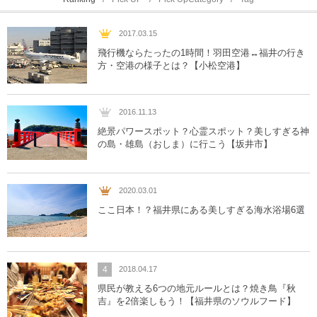
2017.03.15
飛行機ならたったの1時間！羽田空港↔︎福井の行き
方・空港の様子とは？【小松空港】
2016.11.13
絶景パワースポット？心霊スポット？美しすぎる神
の島・雄島（おしま）に行こう【坂井市】
2020.03.01
ここ日本！？福井県にある美しすぎる海水浴場6選
4
2018.04.17
県民が教える6つの地元ルールとは？焼き鳥『秋
吉』を2倍楽しもう！【福井県のソウルフード】