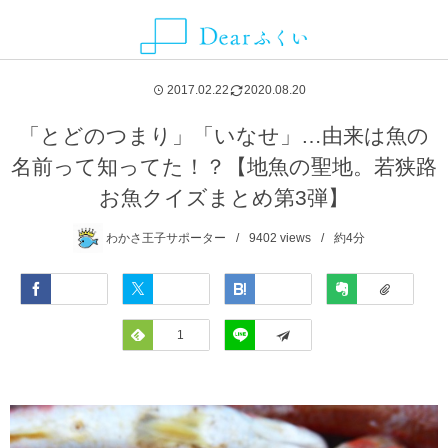
ALLIANCE MEDIA
CATEGORY
CONTACT
ABOUT
NEWS
AREA
2017.02.22
2020.08.20
グルメ
福井県
Dearふくいとは
お知らせ
ことりっぷ
お問い合わせ・取材依頼・情報提供などはこちらから
「とどのつまり」「いなせ」…由来は魚の
名前って知ってた！？【地魚の聖地。若狭路
観光スポット
福井市
Dearふくいへの広告掲載について
SmartNews
お魚クイズまとめ第3弾】
レジャー・アクティビティ
あわら市
プライバシーポリシー
Yahoo!ライフマガジン
わかさ王子サポーター
9402
views
約4分
自然・風景
池田町
Facebook
Twitter
Hatena
Evernote
イベント
永平寺町
Feedly
1
LINE
宿泊
越前市
お土産
越前町