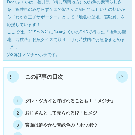
Dearふくいは、福井県（特に嶺南地方）のお魚の素晴らしさ
美浜町
を、福井県のみならず全国の皆さんに知ってほしいとの想いか
ら『わかさ王子サポーター』として『地魚の聖地。若狭路』を
若狭町
応援しています！
ここでは、2/15〜2/21にDearふくいのSNSで行った『地魚の聖
福井県外
地。若狭路』お魚クイズで取り上げた若狭路のお魚をまとめま
した。
第3弾はメジナ〜ボラです。
この記事の目次
グレ・ツカイと呼ばれることも！「メジナ」
おじさんとして売られる!?「ヒメジ」
背面は鮮やかな青緑色の「ホウボウ」