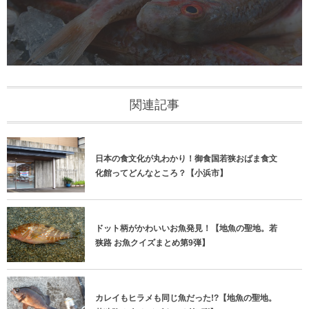
関連記事
日本の食文化が丸わかり！御食国若狭おばま食文
化館ってどんなところ？【小浜市】
ドット柄がかわいいお魚発見！【地魚の聖地。若
狭路 お魚クイズまとめ第9弾】
カレイもヒラメも同じ魚だった!?【地魚の聖地。